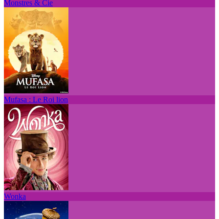
Monstres & Cie
Mufasa : Le Roi lion
Wonka