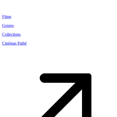
Films
Genres
Collections
Cinémas Pathé