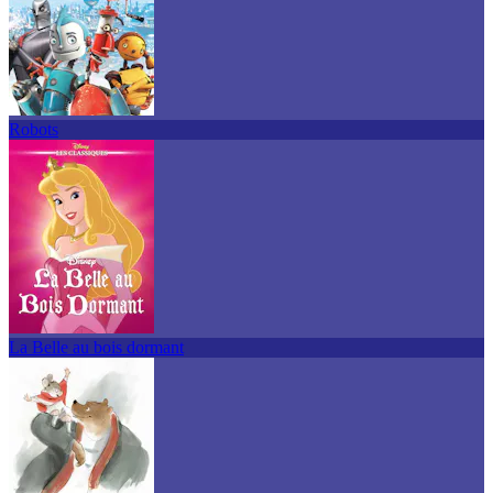
Robots
La Belle au bois dormant