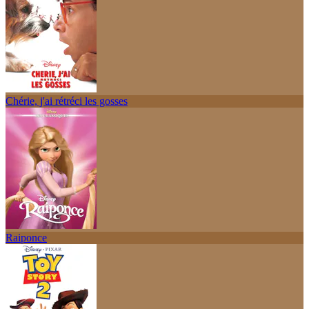
Chérie, j'ai rétréci les gosses
Raiponce