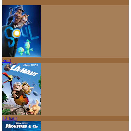
Soul
Là-haut