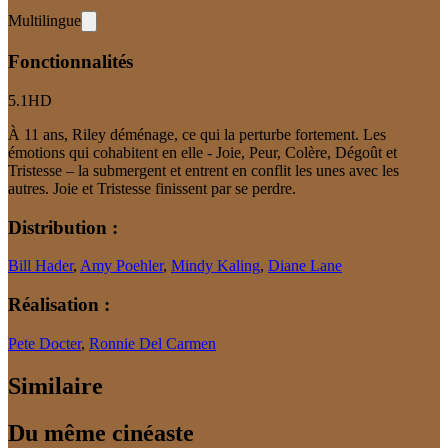
Multilingue
Fonctionnalités
5.1
HD
À 11 ans, Riley déménage, ce qui la perturbe fortement. Les
émotions qui cohabitent en elle - Joie, Peur, Colère, Dégoût et
Tristesse – la submergent et entrent en conflit les unes avec les
autres. Joie et Tristesse finissent par se perdre.
Distribution :
Bill Hader
,
Amy Poehler
,
Mindy Kaling
,
Diane Lane
Réalisation :
Pete Docter
,
Ronnie Del Carmen
Similaire
Du même cinéaste