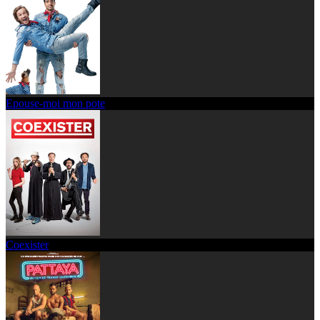
Epouse-moi mon pote
Coexister