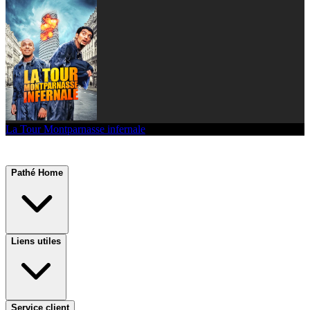
La Tour Montparnasse infernale
Pathé Home
Liens utiles
Service client