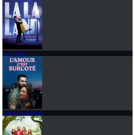
La La Land
L'amour, c'est surcoté