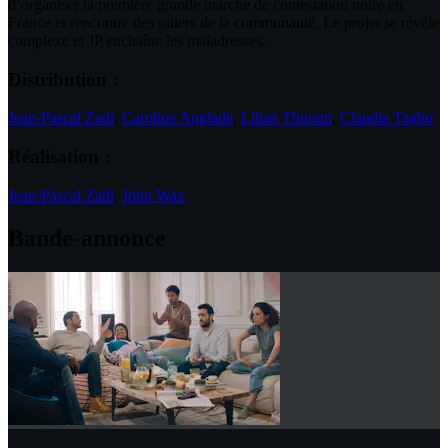
d’organiser la première grande marche de contestation noire en
France et rencontre des piliers de la communauté. Le projet se révèle
complexe et JP enchaîne les maladresses.
Distribution :
Jean-Pascal Zadi
,
Caroline Anglade
,
Lilian Thuram
,
Claudia Tagbo
Réalisation :
Jean-Pascal Zadi
,
John Wax
Bande-annonce