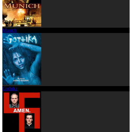
Munich
Gothika