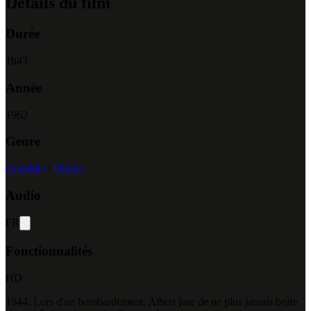
Détails du film
Durée
1
h
43
Année
1962
Genre
Comédie
/
Drame
Audio
FR
Fonctionnalités
HD
1944. Lors d'un bombardement, Albert jure de ne plus jamais boire