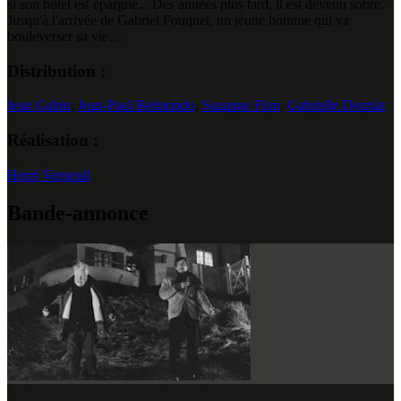
si son hôtel est épargné... Des années plus tard, il est devenu sobre.
Jusqu'à l'arrivée de Gabriel Fouquet, un jeune homme qui va
bouleverser sa vie…
Distribution :
Jean Gabin
,
Jean-Paul Belmondo
,
Suzanne Flon
,
Gabrielle Dorziat
Réalisation :
Henri Verneuil
Bande-annonce