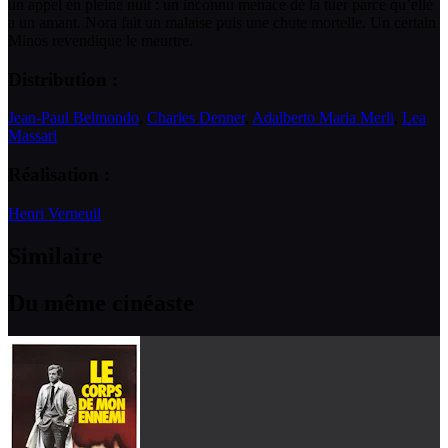
un appel en pleine nuit : un inconnu menace de la tuer parce qu’elle
a un amant. Nora fait un malaise puis une chute mortelle. Un certain
Minos revendique le meurtre.
Distribution :
Jean-Paul Belmondo
,
Charles Denner
,
Adalberto Maria Merli
,
Lea
Massari
Réalisation :
Henri Verneuil
Similaire
Du même cinéaste