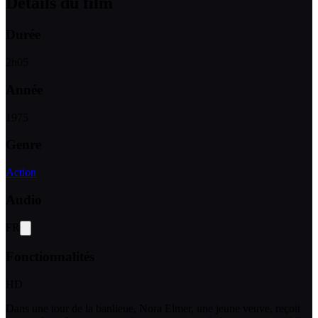
Détails du film
Durée
2
h
05
Année
1975
Genre
Action
Audio
FR
Fonctionnalités
HD
Dans une tour de la banlieue, Nora Elmer, une jeune veuve, reçoit