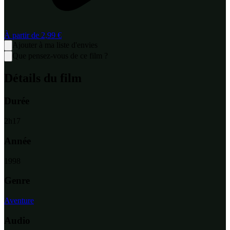
À partir de
2,99 €
Ajouter à ma liste d'envies
Que pensez-vous de ce film ?
Détails du film
Durée
2
h
17
Année
1998
Genre
Aventure
Audio