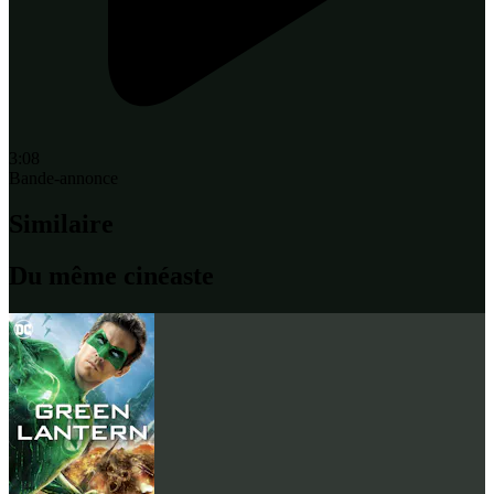
3:08
Bande-annonce
Similaire
Du même cinéaste