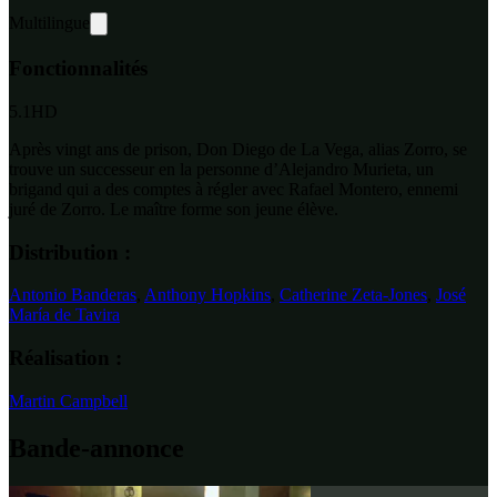
Multilingue
Fonctionnalités
5.1
HD
Après vingt ans de prison, Don Diego de La Vega, alias Zorro, se
trouve un successeur en la personne d’Alejandro Murieta, un
brigand qui a des comptes à régler avec Rafael Montero, ennemi
juré de Zorro. Le maître forme son jeune élève.
Distribution :
Antonio Banderas
,
Anthony Hopkins
,
Catherine Zeta-Jones
,
José
María de Tavira
Réalisation :
Martin Campbell
Bande-annonce