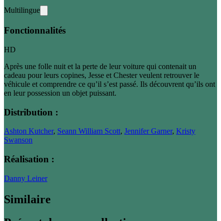
Multilingue
Fonctionnalités
HD
Après une folle nuit et la perte de leur voiture qui contenait un
cadeau pour leurs copines, Jesse et Chester veulent retrouver le
véhicule et comprendre ce qu’il s’est passé. Ils découvrent qu’ils ont
en leur possession un objet puissant.
Distribution :
Ashton Kutcher
,
Seann William Scott
,
Jennifer Garner
,
Kristy
Swanson
Réalisation :
Danny Leiner
Similaire