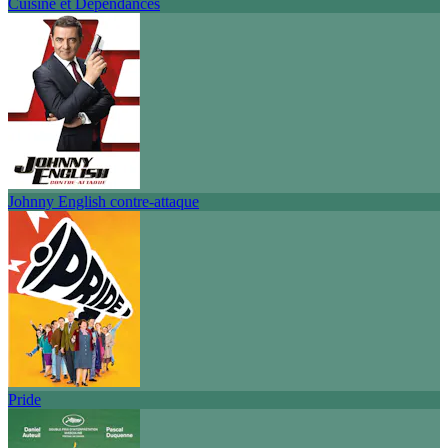
Cuisine et Dépendances
Johnny English contre-attaque
Pride