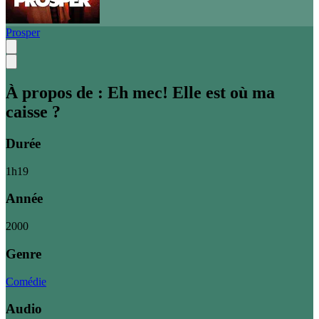
Prosper
À propos de :
Eh mec! Elle est où ma
caisse ?
Durée
1
h
19
Année
2000
Genre
Comédie
Audio