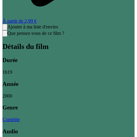
À partir de
2,99 €
Ajouter à ma liste d'envies
Que pensez-vous de ce film ?
Détails du film
Durée
1
h
19
Année
2000
Genre
Comédie
Audio