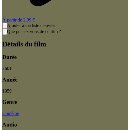
À partir de
2,99 €
Ajouter à ma liste d'envies
Que pensez-vous de ce film ?
Détails du film
Durée
2
h
01
Année
1959
Genre
Comédie
Audio