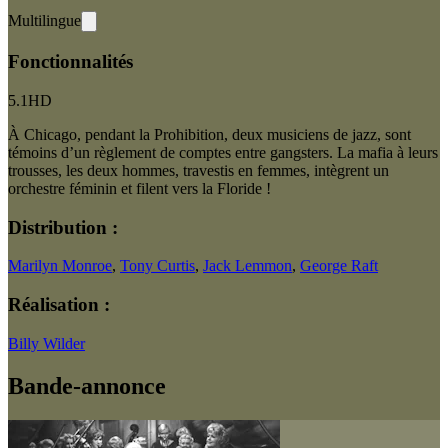
Multilingue
Fonctionnalités
5.1
HD
À Chicago, pendant la Prohibition, deux musiciens de jazz, sont
témoins d’un règlement de comptes entre gangsters. La mafia à leurs
trousses, les deux hommes, travestis en femmes, intègrent un
orchestre féminin et filent vers la Floride !
Distribution :
Marilyn Monroe
,
Tony Curtis
,
Jack Lemmon
,
George Raft
Réalisation :
Billy Wilder
Bande-annonce