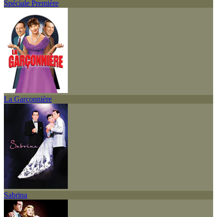
Spéciale Première
La Garçonnière
Sabrina