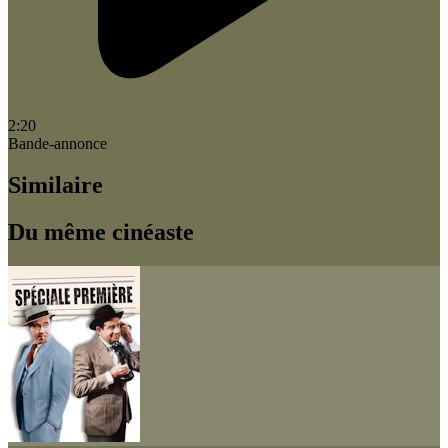
2:20
Bande-annonce
Similaire
Du même cinéaste