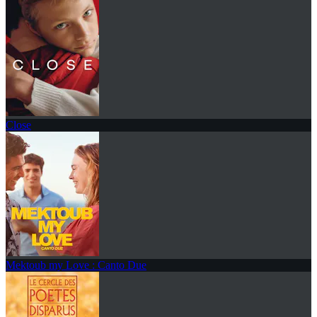
Close
Mektoub my Love : Canto Due