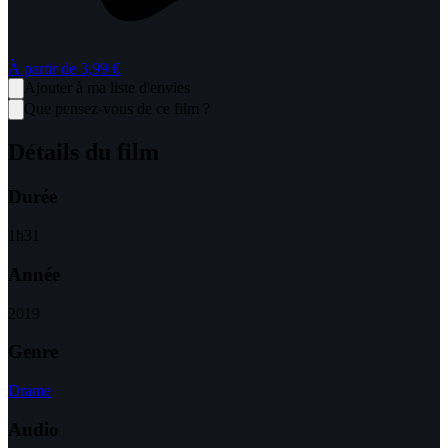
À partir de
3,99 €
Ajouter à ma liste d'envies
Que pensez-vous de ce film ?
Détails du film
Durée
1
h
31
Année
2019
Genre
Drame
Audio