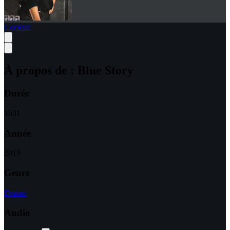
Cocktail
À propos de :
Blue Story
Durée
1
h
31
Année
2019
Genre
Drame
Audio