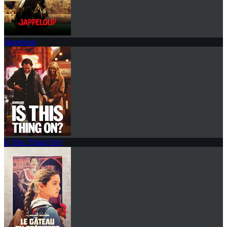
Jappeloup
Is This Thing On?