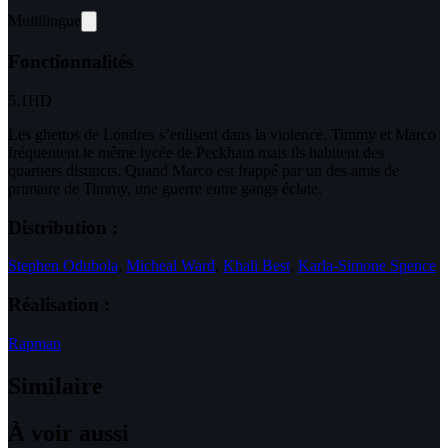
Multilingue
Fonctionnalités
5.1
HD
Les ghettos de Londres s’enlisent dans la violence. Timmy et Marco
fréquentent le même lycée de Peckham mais ils habitent des
quartiers distincts. Quand Marco est frappé par un des amis de
primaire de Timmy, une guerre entre gangs éclate.
Distribution :
Stephen Odubola
,
Micheal Ward
,
Khali Best
,
Karla-Simone Spence
Réalisation :
Rapman
Similaire
À voir aussi