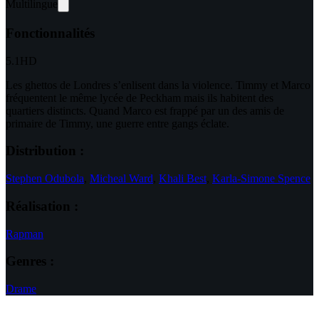
Multilingue
Fonctionnalités
5.1
HD
Les ghettos de Londres s’enlisent dans la violence. Timmy et Marco
fréquentent le même lycée de Peckham mais ils habitent des
quartiers distincts. Quand Marco est frappé par un des amis de
primaire de Timmy, une guerre entre gangs éclate.
Distribution :
Stephen Odubola
,
Micheal Ward
,
Khali Best
,
Karla-Simone Spence
Réalisation :
Rapman
Genres :
Drame