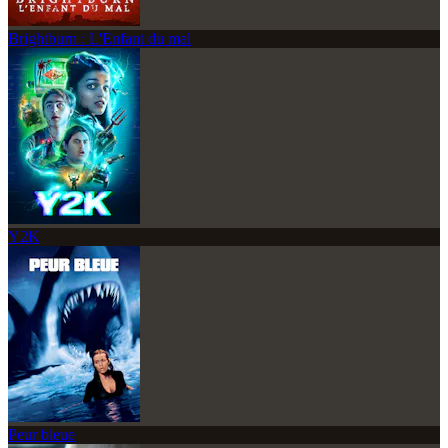
Brightburn : L'Enfant du mal
Y2K
Peur bleue