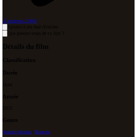
À partir de
2,99 €
Ajouter à ma liste d'envies
Que pensez-vous de ce film ?
Détails du film
Classification
Durée
1
h
44
Année
2005
Genre
Science-fiction
/
Horreur