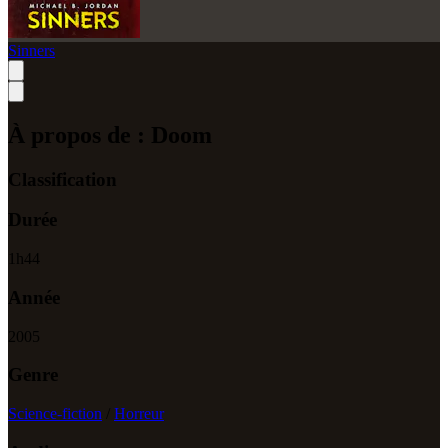
Sinners
À propos de :
Doom
Classification
Durée
1
h
44
Année
2005
Genre
Science-fiction
/
Horreur