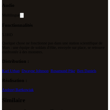
Audio
Multilingue
Fonctionnalités
5.1
HD
Quelque chose ne fonctionne pas dans une station scientifique de
Mars : une équipe de soldats d'élite, envoyée sur place, se retrouve
confrontée à des monstres.
Distribution :
Karl Urban
,
Dwayne Johnson
,
Rosamund Pike
,
Ben Daniels
Réalisation :
Andrzej Bartkowiak
Similaire