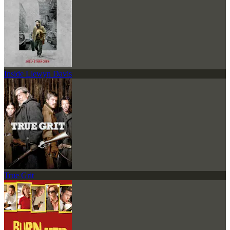
Inside Llewyn Davis
True Grit