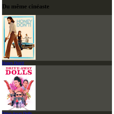
Du même cinéaste
Honey Don't!
Drive-Away Dolls