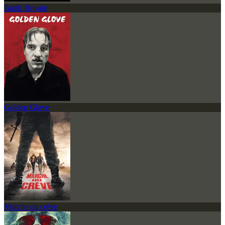
Battle Royale
Golden Glove
Marche ou crève