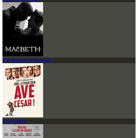
The Tragedy of Macbeth
Ave César !