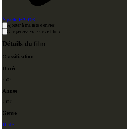
À partir de
3,99 €
Ajouter à ma liste d'envies
Que pensez-vous de ce film ?
Détails du film
Classification
Durée
2
h
02
Année
2007
Genre
Thriller