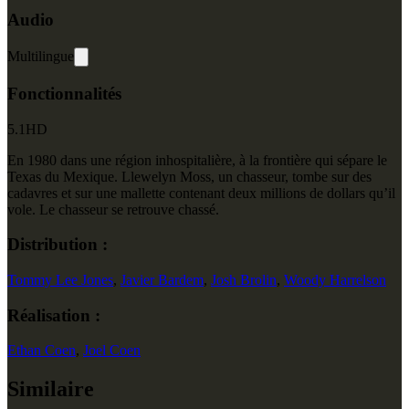
Audio
Multilingue
Fonctionnalités
5.1
HD
En 1980 dans une région inhospitalière, à la frontière qui sépare le
Texas du Mexique. Llewelyn Moss, un chasseur, tombe sur des
cadavres et sur une mallette contenant deux millions de dollars qu’il
vole. Le chasseur se retrouve chassé.
Distribution :
Tommy Lee Jones
,
Javier Bardem
,
Josh Brolin
,
Woody Harrelson
Réalisation :
Ethan Coen
,
Joel Coen
Similaire