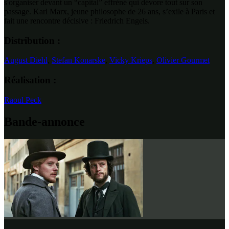
s'organiser devant un “capital” effréné qui dévore tout sur son
passage. Karl Marx, jeune philosophe de 26 ans, s’exile à Paris et
fait une rencontre décisive : Friedrich Engels.
Distribution :
August Diehl
,
Stefan Konarske
,
Vicky Krieps
,
Olivier Gourmet
Réalisation :
Raoul Peck
Bande-annonce