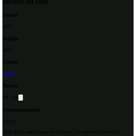
Détails du film
Durée
1
h
53
Année
2017
Genre
Drame
Audio
FR
/
FR
Fonctionnalités
5.1
HD
1844. Dans une Europe en ébullition, les ouvriers cherchent à