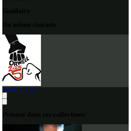
Similaire
Du même cinéaste
Orwell : 2 + 2 = 5
Présent dans ces collections