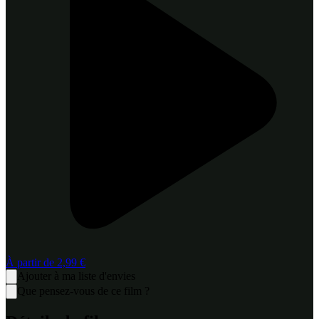
À partir de
2,99 €
Ajouter à ma liste d'envies
Que pensez-vous de ce film ?