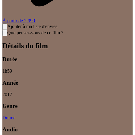
À partir de
2,99 €
Ajouter à ma liste d'envies
Que pensez-vous de ce film ?
Détails du film
Durée
1
h
59
Année
2017
Genre
Drame
Audio