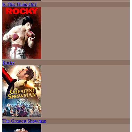
Is This Thing On?
Rocky
The Greatest Showman