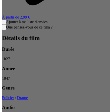
À partir de
2,99 €
Ajouter à ma liste d'envies
Que pensez-vous de ce film ?
Détails du film
Durée
1
h
27
Année
1947
Genre
Policier
/
Drame
Audio