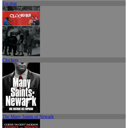
Escobar
Clockers
The Many Saints of Newark