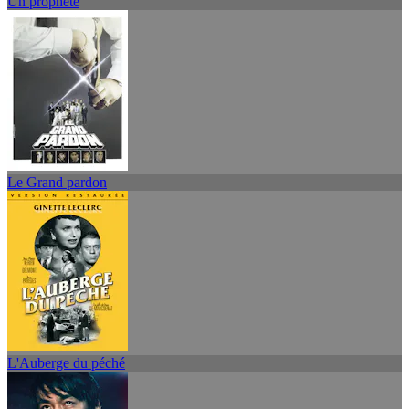
Un prophète
Le Grand pardon
L'Auberge du péché