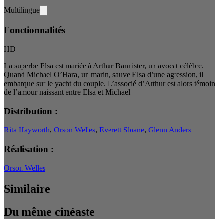
Multilingue
Fonctionnalités
HD
La superbe Elsa est mariée à Arthur Bannister, un avocat célèbre.
Quand Michael O’Hara, un marin, sauve Elsa d’une agression, il
embarque sur le yacht du couple. L’associé d’Arthur est alors témoin
de l’amour naissant entre Elsa et Michael.
Distribution :
Rita Hayworth
,
Orson Welles
,
Everett Sloane
,
Glenn Anders
Réalisation :
Orson Welles
Similaire
Du même cinéaste