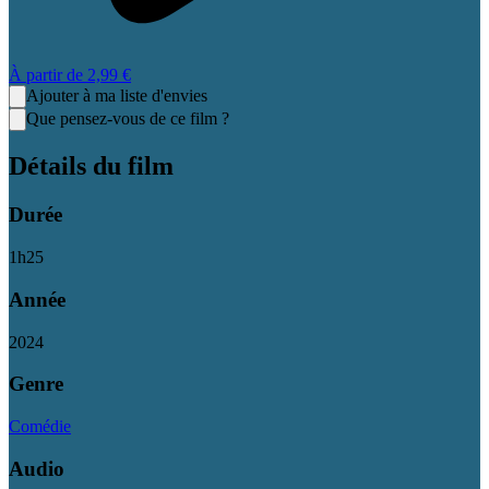
À partir de
2,99 €
Ajouter à ma liste d'envies
Que pensez-vous de ce film ?
Détails du film
Durée
1
h
25
Année
2024
Genre
Comédie
Audio