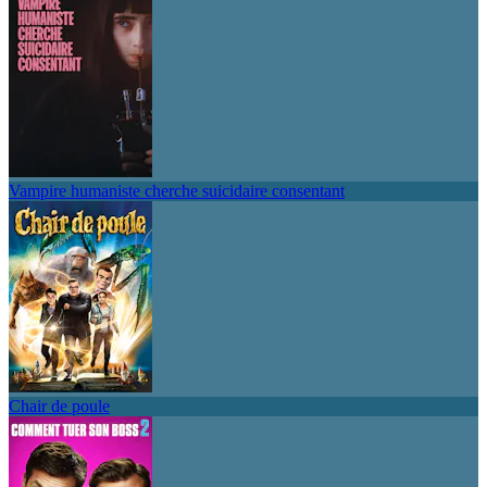
Vampire humaniste cherche suicidaire consentant
Chair de poule