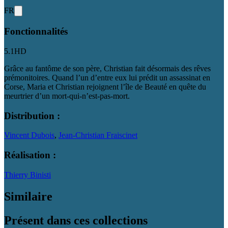
FR
Fonctionnalités
5.1
HD
Grâce au fantôme de son père, Christian fait désormais des rêves
prémonitoires. Quand l’un d’entre eux lui prédit un assassinat en
Corse, Maria et Christian rejoignent l’île de Beauté en quête du
meurtrier d’un mort-qui-n’est-pas-mort.
Distribution :
Vincent Dubois
,
Jean-Christian Fraiscinet
Réalisation :
Thierry Binisti
Similaire
Présent dans ces collections