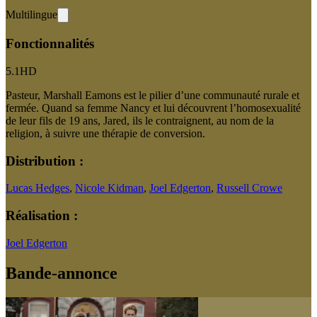
Multilingue
Fonctionnalités
5.1
HD
Pasteur, Marshall Eamons est le pilier d’une communauté rurale et
fermée. Quand sa femme Nancy et lui découvrent l’homosexualité
de leur fils de 19 ans, Jared, ils le contraignent, au nom de la
religion, à suivre une thérapie de conversion.
Distribution :
Lucas Hedges
,
Nicole Kidman
,
Joel Edgerton
,
Russell Crowe
Réalisation :
Joel Edgerton
Bande-annonce