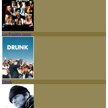
Les Poupées russes
Drunk