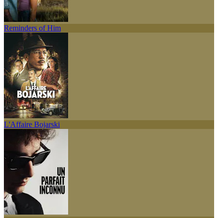
Reminders of Him
L'Affaire Bojarski