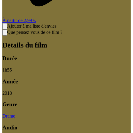
À partir de
2,99 €
Ajouter à ma liste d'envies
Que pensez-vous de ce film ?
Détails du film
Durée
1
h
55
Année
2018
Genre
Drame
Audio