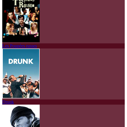
Les Poupées russes
Drunk