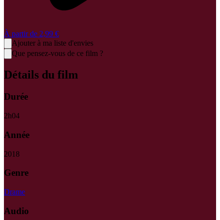
À partir de
2,99 €
Ajouter à ma liste d'envies
Que pensez-vous de ce film ?
Détails du film
Durée
2
h
04
Année
2018
Genre
Drame
Audio