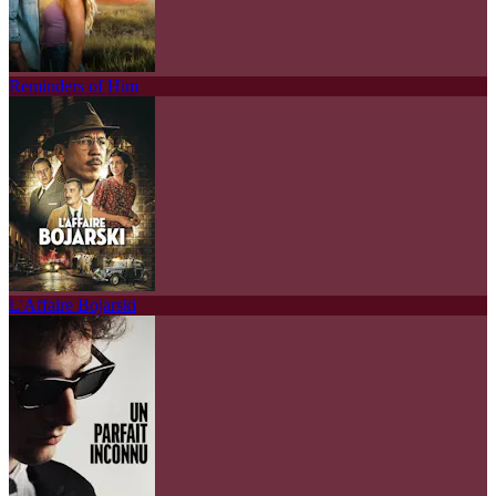
Reminders of Him
L'Affaire Bojarski