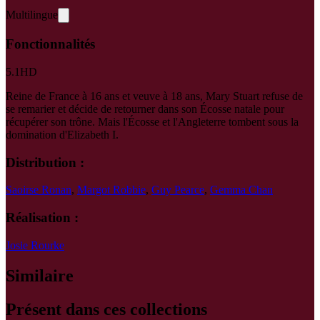
Multilingue
Fonctionnalités
5.1
HD
Reine de France à 16 ans et veuve à 18 ans, Mary Stuart refuse de
se remarier et décide de retourner dans son Écosse natale pour
récupérer son trône. Mais l'Écosse et l'Angleterre tombent sous la
domination d'Elizabeth I.
Distribution :
Saoirse Ronan
,
Margot Robbie
,
Guy Pearce
,
Gemma Chan
Réalisation :
Josie Rourke
Similaire
Présent dans ces collections