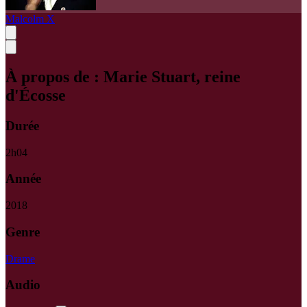
Malcolm X
À propos de :
Marie Stuart, reine
d'Écosse
Durée
2
h
04
Année
2018
Genre
Drame
Audio