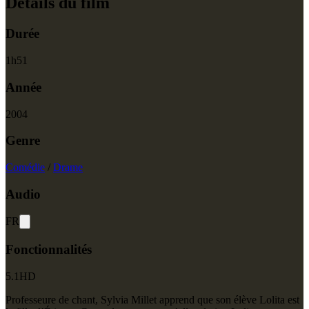
Détails du film
Durée
1
h
51
Année
2004
Genre
Comédie
/
Drame
Audio
FR
Fonctionnalités
5.1
HD
Professeure de chant, Sylvia Millet apprend que son élève Lolita est