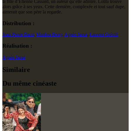
la fille d’Étienne Cassard, un auteur qu’elle admire. Lolita trouve
alors grâce à ses yeux. Cette dernière, complexée et tout sauf dupe,
aimerait que son père la regarde.
Distribution :
Jean-Pierre Bacri
,
Marilou Berry
,
Agnès Jaoui
,
Laurent Grévill
Réalisation :
Agnès Jaoui
Similaire
Du même cinéaste