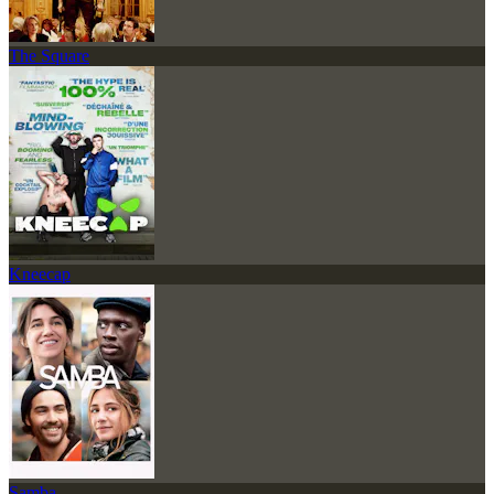
The Square
Kneecap
Samba