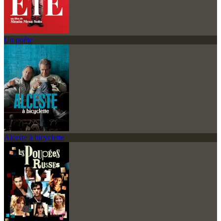
Un poète
Alceste à bicyclette