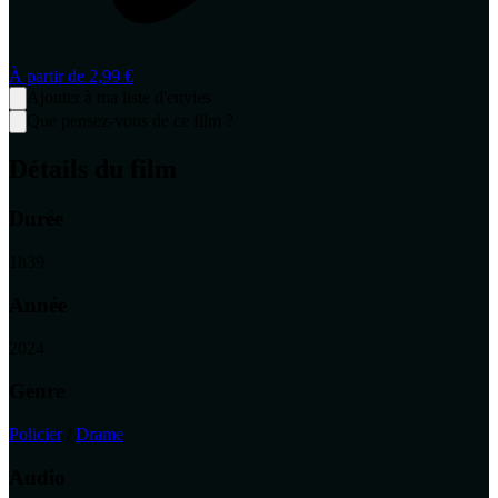
À partir de
2,99 €
Ajouter à ma liste d'envies
Que pensez-vous de ce film ?
Détails du film
Durée
1
h
39
Année
2024
Genre
Policier
/
Drame
Audio