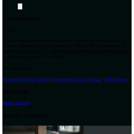
FA
/
FR
Fonctionnalités
5.1
HD
En Iran, Tarlan, professeure de danse à la retraite, est témoin d’un
meurtre commis par une personnalité influente du gouvernement.
Quand la police refuse d’enquêter, son combat pour obtenir justice
se heurte aux pressions politiques.
Distribution :
Maryam Boubani
,
Nader Naderpour
,
Ghazal Shojaei
,
Abbas Imani
Réalisation :
Nader Saeivar
Bande-annonce