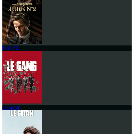
Juré n°2
Le Gang