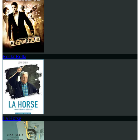
RocknRolla
La Horse