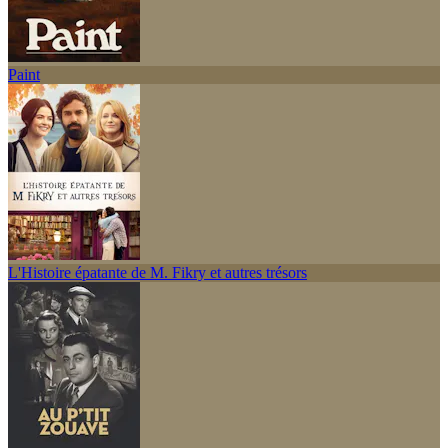
Paint
L'Histoire épatante de M. Fikry et autres trésors