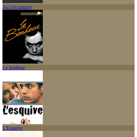
Au p'tit zouave
Le bonheur
L’Esquive