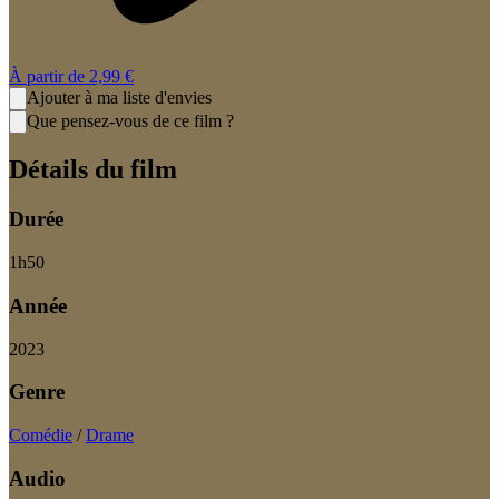
À partir de
2,99 €
Ajouter à ma liste d'envies
Que pensez-vous de ce film ?
Détails du film
Durée
1
h
50
Année
2023
Genre
Comédie
/
Drame
Audio