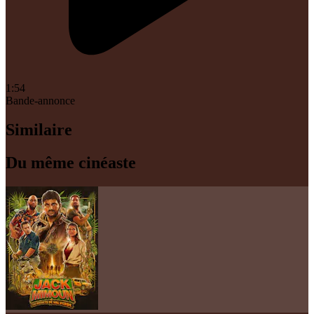
1:54
Bande-annonce
Similaire
Du même cinéaste