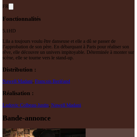
FR
Fonctionnalités
5.1
HD
Lila a toujours voulu être danseuse et elle a dû se passer de
l’approbation de son père. En débarquant à Paris pour réaliser son
rêve, elle découvre un univers impitoyable. Déterminée à monter sur
scène, elle se tourne vers le stand-up.
Distribution :
Nawell Madani
,
François Berléand
Réalisation :
Ludovic Colbeau-Justin
,
Nawell Madani
Bande-annonce