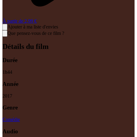
À partir de
2,99 €
Ajouter à ma liste d'envies
Que pensez-vous de ce film ?
Détails du film
Durée
1
h
44
Année
2017
Genre
Comédie
Audio