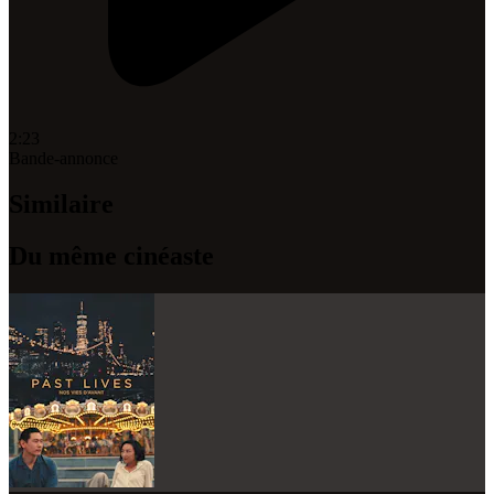
2:23
Bande-annonce
Similaire
Du même cinéaste