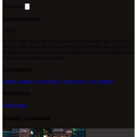
Multilingue
Fonctionnalités
5.1
HD
À New York, Lucy est une marieuse professionnelle qui se dédie à
une clientèle exigeante. Quand elle rencontre Harry, un vrai prince
charmant, tout en retrouvant son ex-petit ami John, Lucy réalise que
l’amour est un chemin complexe.
Distribution :
Dakota Johnson
,
Chris Evans
,
Pedro Pascal
,
Zoe Winters
Réalisation :
Celine Song
Bande-annonce