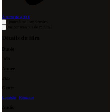
À partir de
4,99 €
Ajouter à ma liste d'envies
Que pensez-vous de ce film ?
Détails du film
Durée
1
h
56
Année
2025
Genre
Comédie
/
Romance
Audio