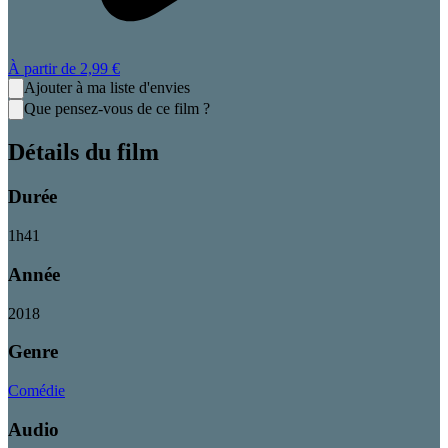
À partir de
2,99 €
Ajouter à ma liste d'envies
Que pensez-vous de ce film ?
Détails du film
Durée
1
h
41
Année
2018
Genre
Comédie
Audio