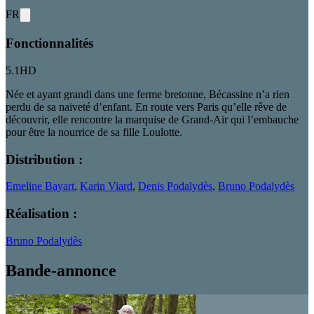
FR
Fonctionnalités
5.1
HD
Née et ayant grandi dans une ferme bretonne, Bécassine n’a rien
perdu de sa naïveté d’enfant. En route vers Paris qu’elle rêve de
découvrir, elle rencontre la marquise de Grand-Air qui l’embauche
pour être la nourrice de sa fille Loulotte.
Distribution :
Emeline Bayart
,
Karin Viard
,
Denis Podalydès
,
Bruno Podalydès
Réalisation :
Bruno Podalydès
Bande-annonce