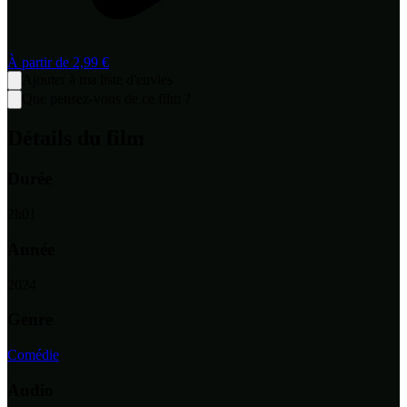
À partir de
2,99 €
Ajouter à ma liste d'envies
Que pensez-vous de ce film ?
Détails du film
Durée
2
h
01
Année
2024
Genre
Comédie
Audio