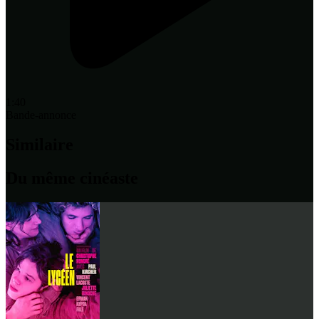
1:40
Bande-annonce
Similaire
Du même cinéaste