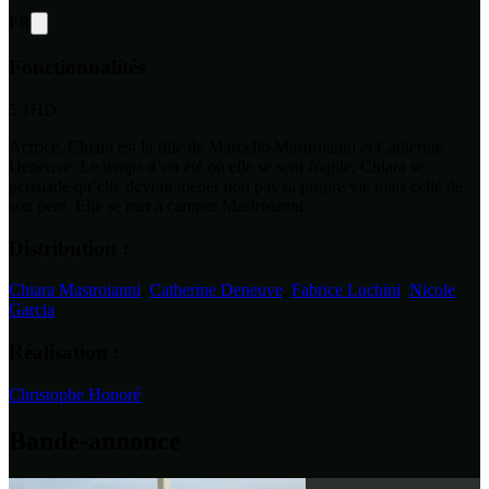
FR
Fonctionnalités
5.1
HD
Actrice, Chiara est la fille de Marcello Mastroianni et Catherine
Deneuve. Le temps d’un été où elle se sent fragile, Chiara se
persuade qu’elle devrait mener non pas sa propre vie mais celle de
son père. Elle se met à camper Mastroianni.
Distribution :
Chiara Mastroianni
,
Catherine Deneuve
,
Fabrice Luchini
,
Nicole
Garcia
Réalisation :
Christophe Honoré
Bande-annonce