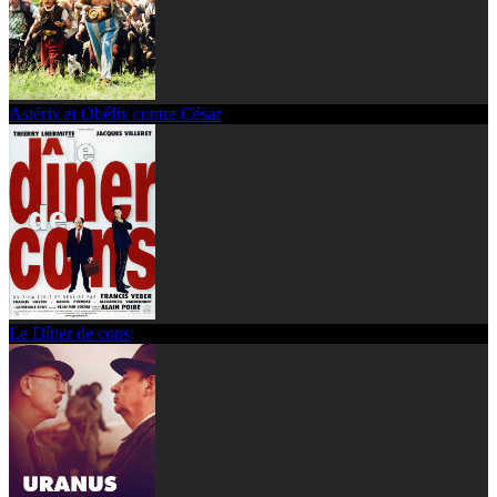
Astérix et Obélix contre César
Le Dîner de cons