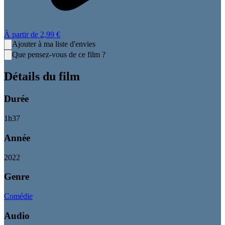
À partir de
2,99 €
Ajouter à ma liste d'envies
Que pensez-vous de ce film ?
Détails du film
Durée
1
h
37
Année
2022
Genre
Comédie
Audio