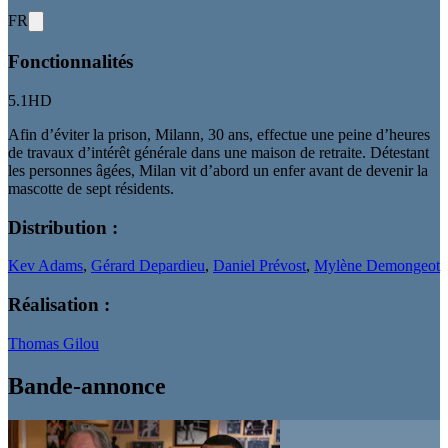
FR
Fonctionnalités
5.1
HD
Afin d’éviter la prison, Milann, 30 ans, effectue une peine d’heures
de travaux d’intérêt générale dans une maison de retraite. Détestant
les personnes âgées, Milan vit d’abord un enfer avant de devenir la
mascotte de sept résidents.
Distribution :
Kev Adams
,
Gérard Depardieu
,
Daniel Prévost
,
Mylène Demongeot
Réalisation :
Thomas Gilou
Bande-annonce