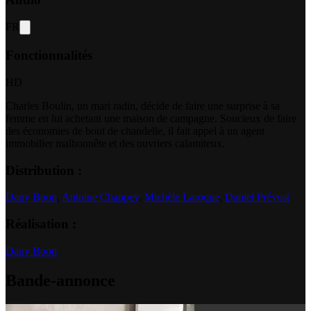
FR
Fonctionnalités
HD
Charles Boulin, un mari radin, décide de faire une surprise à sa
femme en lui achetant une maison de campagne. Soucieux de faire
des économies de bout de chandelle, il fait appel à un agent
immobilier malhonnête et des ouvriers calamiteux.
Distribution :
Dany Boon
,
Antoine Chappey
,
Michèle Laroque
,
Daniel Prévost
Réalisation :
Dany Boon
Bande-annonce