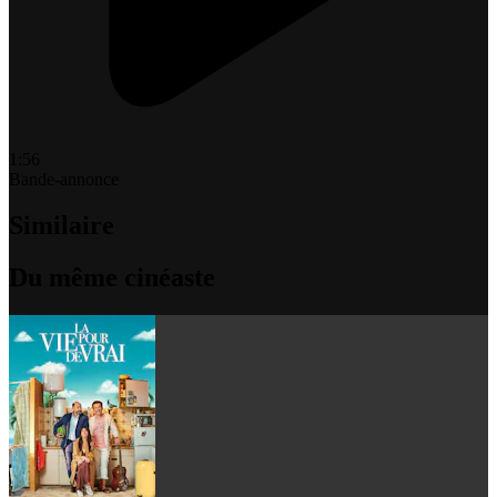
1:56
Bande-annonce
Similaire
Du même cinéaste