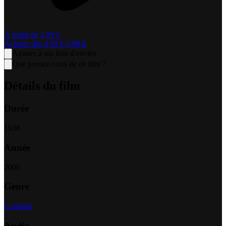
À partir de
2,99 €
Acheter dès
4,99 €
7,99 €
Ajouter à ma liste d'envies
Que pensez-vous de ce film ?
Détails du film
Durée
1
h
38
Année
2006
Genre
Comédie
Audio