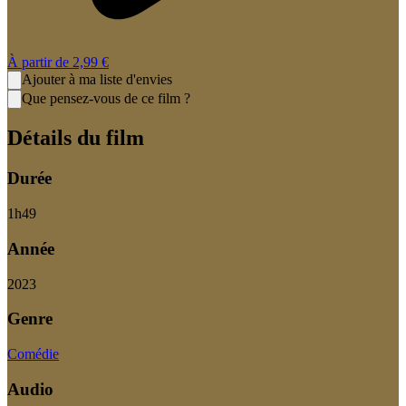
À partir de
2,99 €
Ajouter à ma liste d'envies
Que pensez-vous de ce film ?
Détails du film
Durée
1
h
49
Année
2023
Genre
Comédie
Audio