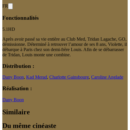
FR
Fonctionnalités
5.1
HD
Après avoir passé sa vie entière au Club Med, Tridan Lagache, GO,
démissionne. Déterminé à retrouver l’amour de ses 8 ans, Violette, il
débarque à Paris chez son demi-frère Louis. Afin de se débarrasser
de Tridan, Louis monte une combine.
Distribution :
Dany Boon
,
Kad Merad
,
Charlotte Gainsbourg
,
Caroline Anglade
Réalisation :
Dany Boon
Similaire
Du même cinéaste