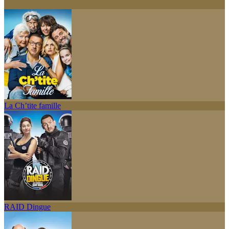
La Ch’tite famille
RAID Dingue