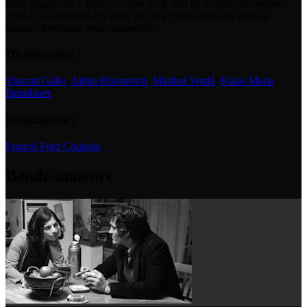
frère Angelo dit « Tetro ». Alors qu’il était un écrivain prometteur,
celui-ci a s’est enfui il y a dix ans et a rompu tout lien avec sa
famille. Benjamin veut comprendre.
Distribution :
Vincent Gallo
,
Alden Ehrenreich
,
Maribel Verdú
,
Klaus Maria
Brandauer
Réalisation :
Francis Ford Coppola
Bande-annonce