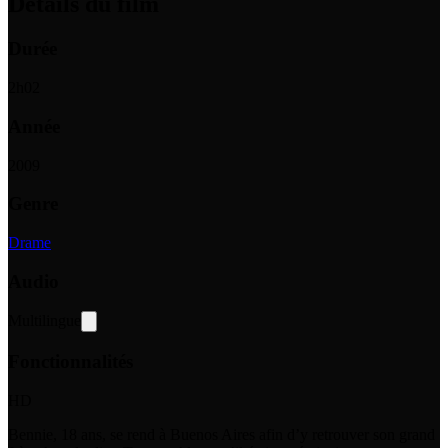
Détails du film
Durée
2
h
02
Année
2009
Genre
Drame
Audio
Multilingue
Fonctionnalités
HD
Bennie, 18 ans, se rend à Buenos Aires afin d’y retrouver son grand