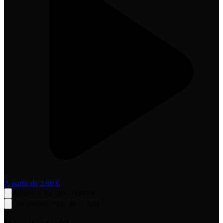
À partir de
2,99 €
Ajouter à ma liste d'envies
Que pensez-vous de ce film ?