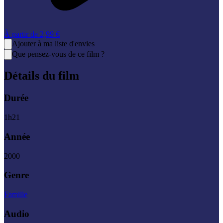
À partir de
2,99 €
Ajouter à ma liste d'envies
Que pensez-vous de ce film ?
Détails du film
Durée
1
h
21
Année
2000
Genre
Famille
Audio