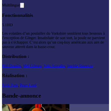
Multilingue
Fonctionnalités
5.1
HD
Les volatiles d’un poulailler du Yorkshire semblent tous heureux à
l’exception de Ginger. Insatisfaite de son sort, la poule ne parvient
pas à s’échapper. C’est alors qu’un coq-boy américain aux airs de
sauveur atterrit dans la basse-cour.
Distribution :
Phil Daniels
,
Mel Gibson
,
Julia Sawalha
,
Imelda Staunton
Réalisation :
Nick Park
,
Peter Lord
Bande-annonce