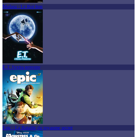
Mufasa : Le Roi lion
E.T. l'extra-terrestre
Epic : La Bataille du royaume secret