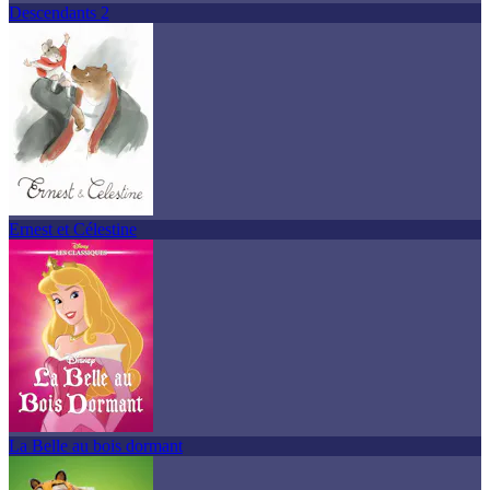
Descendants 2
Ernest et Célestine
La Belle au bois dormant