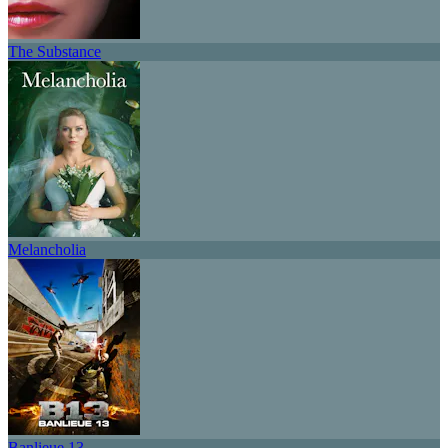
The Substance
Melancholia
Banlieue 13