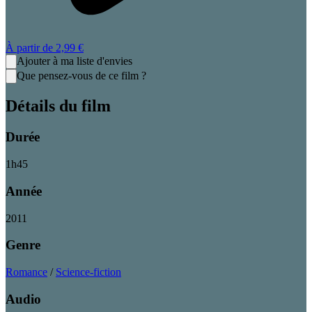
À partir de
2,99 €
Ajouter à ma liste d'envies
Que pensez-vous de ce film ?
Détails du film
Durée
1
h
45
Année
2011
Genre
Romance
/
Science-fiction
Audio