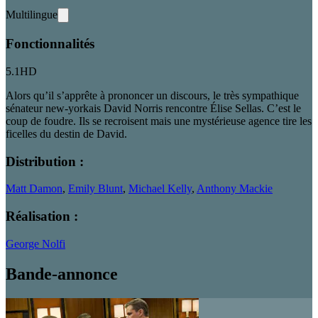
Multilingue
Fonctionnalités
5.1
HD
Alors qu’il s’apprête à prononcer un discours, le très sympathique
sénateur new-yorkais David Norris rencontre Élise Sellas. C’est le
coup de foudre. Ils se recroisent mais une mystérieuse agence tire les
ficelles du destin de David.
Distribution :
Matt Damon
,
Emily Blunt
,
Michael Kelly
,
Anthony Mackie
Réalisation :
George Nolfi
Bande-annonce