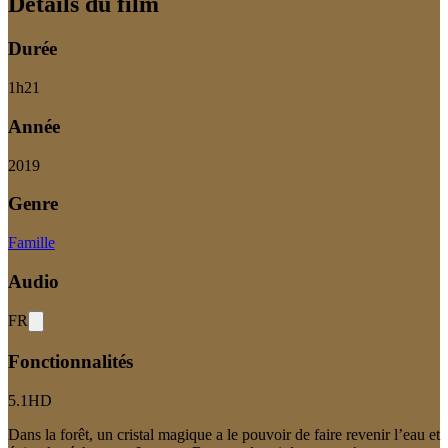
Détails du film
Durée
1
h
21
Année
2019
Genre
Famille
Audio
FR
Fonctionnalités
5.1
HD
Dans la forêt, un cristal magique a le pouvoir de faire revenir l’eau et