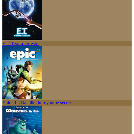
E.T. l'extra-terrestre
Epic : La Bataille du royaume secret