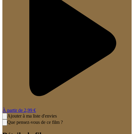
À partir de
2,99 €
Ajouter à ma liste d'envies
Que pensez-vous de ce film ?