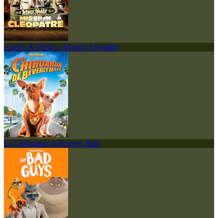
Astérix & Obélix : Mission Cléopâtre
Le Chihuahua de Beverly Hills