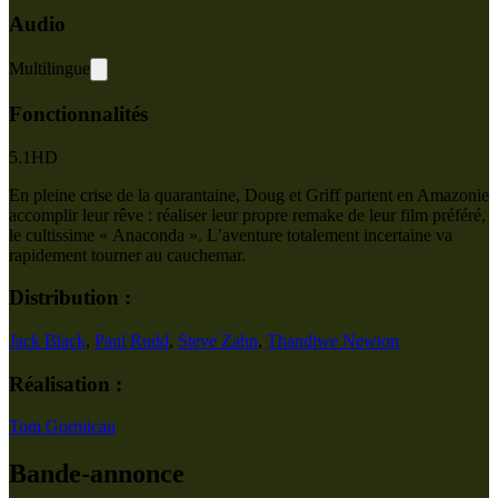
Audio
Multilingue
Fonctionnalités
5.1
HD
En pleine crise de la quarantaine, Doug et Griff partent en Amazonie
accomplir leur rêve : réaliser leur propre remake de leur film préféré,
le cultissime « Anaconda ». L’aventure totalement incertaine va
rapidement tourner au cauchemar.
Distribution :
Jack Black
,
Paul Rudd
,
Steve Zahn
,
Thandiwe Newton
Réalisation :
Tom Gormican
Bande-annonce