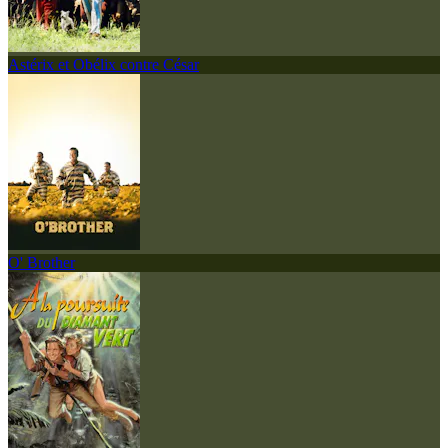
Astérix et Obélix contre César
O' Brother