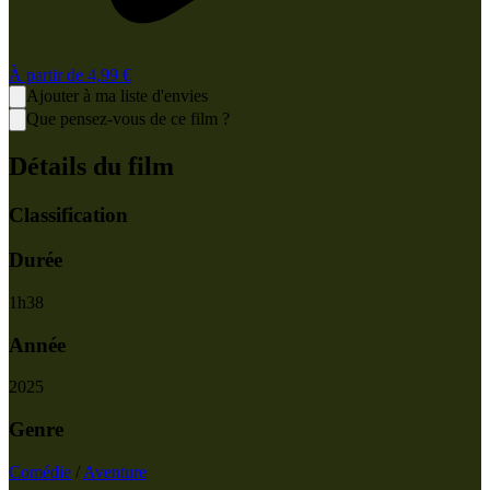
À partir de
4,99 €
Ajouter à ma liste d'envies
Que pensez-vous de ce film ?
Détails du film
Classification
Durée
1
h
38
Année
2025
Genre
Comédie
/
Aventure