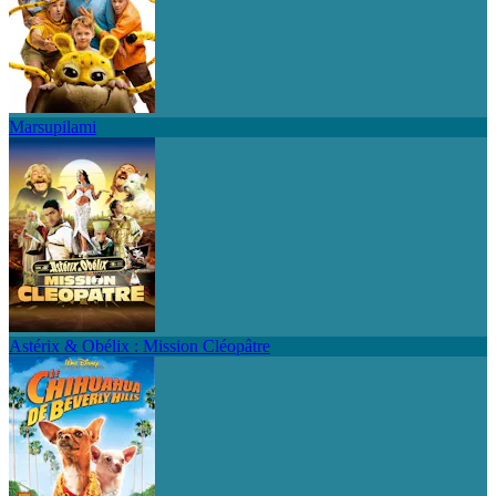
Marsupilami
Astérix & Obélix : Mission Cléopâtre