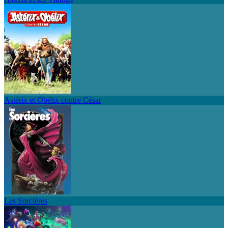
Astérix et Obélix contre César
Les Sorcières