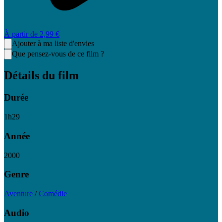
À partir de
2,99 €
Ajouter à ma liste d'envies
Que pensez-vous de ce film ?
Détails du film
Durée
1
h
29
Année
2000
Genre
Aventure
/
Comédie
Audio