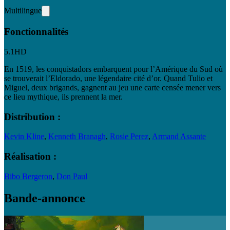
Multilingue
Fonctionnalités
5.1
HD
En 1519, les conquistadors embarquent pour l’Amérique du Sud où
se trouverait l’Eldorado, une légendaire cité d’or. Quand Tulio et
Miguel, deux brigands, gagnent au jeu une carte censée mener vers
ce lieu mythique, ils prennent la mer.
Distribution :
Kevin Kline
,
Kenneth Branagh
,
Rosie Perez
,
Armand Assante
Réalisation :
Bibo Bergeron
,
Don Paul
Bande-annonce