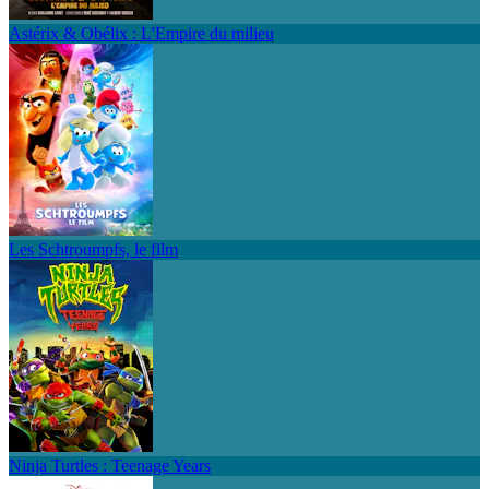
Astérix & Obélix : L'Empire du milieu
Les Schtroumpfs, le film
Ninja Turtles : Teenage Years