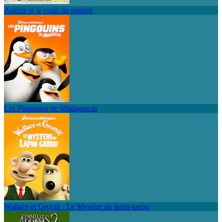
Astérix et le coup du menhir
Les Pingouins de Madagascar
Wallace et Gromit : Le Mystère du lapin-garou