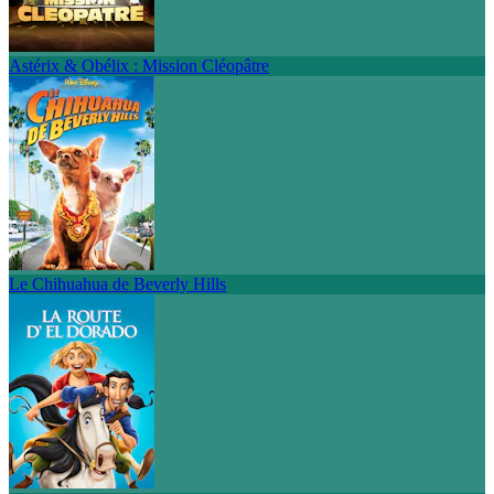
Astérix & Obélix : Mission Cléopâtre
Le Chihuahua de Beverly Hills