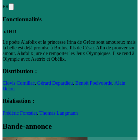
FR
Fonctionnalités
5.1
HD
Le poète Alafolix et la princesse Irina de Grèce sont amoureux mais
la belle est déjà promise à Brutus, fils de César. Afin de prouver son
amour, Alafolix jure de remporter les Jeux Olympiques. Il se rend à
Olympie avec Astérix et Obélix.
Distribution :
Clovis Cornillac
,
Gérard Depardieu
,
Benoît Poelvoorde
,
Alain
Delon
Réalisation :
Frédéric Forestier
,
Thomas Langmann
Bande-annonce