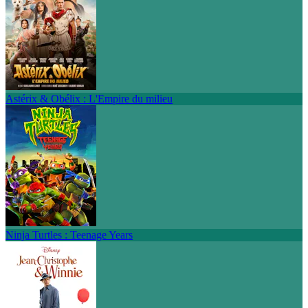
Astérix & Obélix : L'Empire du milieu
Ninja Turtles : Teenage Years