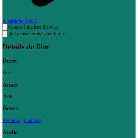
À partir de
2,99 €
Ajouter à ma liste d'envies
Que pensez-vous de ce film ?
Détails du film
Durée
1
h
57
Année
2008
Genre
Aventure
/
Comédie
Audio