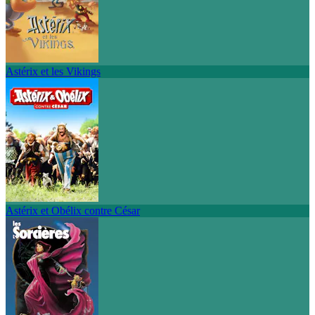
Astérix et les Vikings
Astérix et Obélix contre César