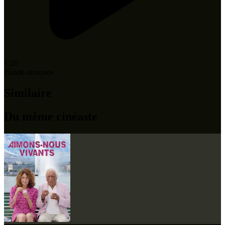
1:26
Bande-annonce
Similaire
Du même cinéaste