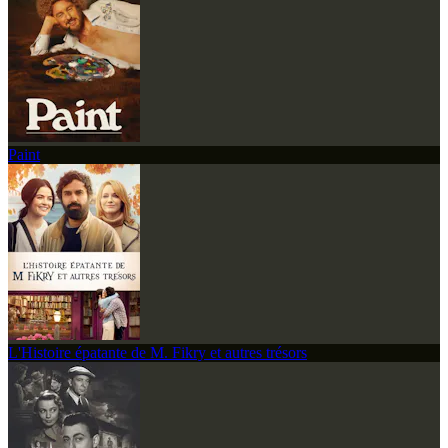
Paint
L'Histoire épatante de M. Fikry et autres trésors