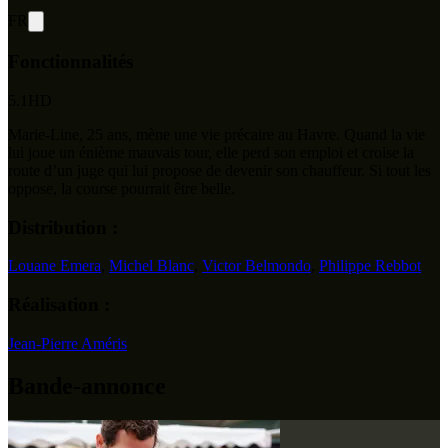
FR
Fonctionnalités
5.1
HD
Marie-Line, 25 ans, mène une vie précaire au Havre. Quand la vie
lui joue un énième mauvais tour, elle perd son emploi et croise la
route d’un juge qui lui propose de devenir son chauffeur. Si tout les
oppose, la course pourrait être belle.
Distribution :
Louane Emera
,
Michel Blanc
,
Victor Belmondo
,
Philippe Rebbot
Réalisation :
Jean-Pierre Améris
Bande-annonce