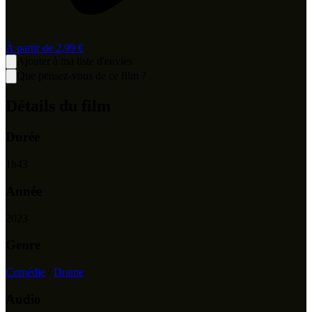
À partir de
2,99 €
Ajouter à ma liste d'envies
Que pensez-vous de ce film ?
Détails du film
Durée
1
h
43
Année
2023
Genre
Comédie
/
Drame
Audio