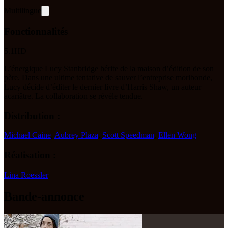
Multilingue
Fonctionnalités
5.1
HD
L’énergique Lucy Stanbridge hérite de la maison d’édition de son
père. Dans une ultime tentative de sauver l’entreprise moribonde,
Lucy décide d’éditer le dernier livre d’Harris Shaw, un auteur
acariâtre. La collaboration se révèle tendue.
Distribution :
Michael Caine
,
Aubrey Plaza
,
Scott Speedman
,
Ellen Wong
Réalisation :
Lina Roessler
Bande-annonce