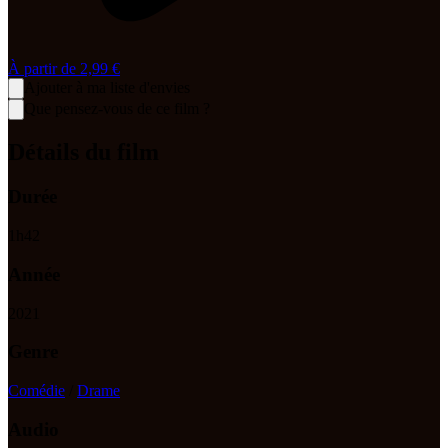
À partir de
2,99 €
Ajouter à ma liste d'envies
Que pensez-vous de ce film ?
Détails du film
Durée
1
h
42
Année
2021
Genre
Comédie
/
Drame
Audio