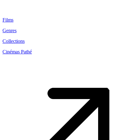
Films
Genres
Collections
Cinémas Pathé