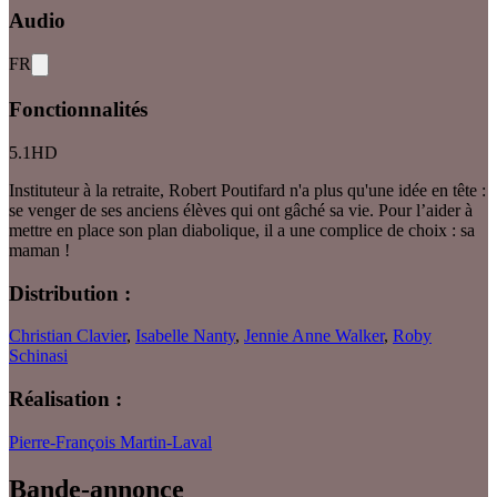
Audio
FR
Fonctionnalités
5.1
HD
Instituteur à la retraite, Robert Poutifard n'a plus qu'une idée en tête :
se venger de ses anciens élèves qui ont gâché sa vie. Pour l’aider à
mettre en place son plan diabolique, il a une complice de choix : sa
maman !
Distribution :
Christian Clavier
,
Isabelle Nanty
,
Jennie Anne Walker
,
Roby
Schinasi
Réalisation :
Pierre-François Martin-Laval
Bande-annonce