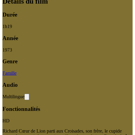
Détails du film
Durée
1
h
19
Année
1973
Genre
Famille
Audio
Multilingue
Fonctionnalités
HD
Richard Cœur de Lion parti aux Croisades, son frère, le cupide