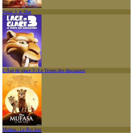
Sonic 3, le film
L'Âge de glace 3 : Le Temps des dinosaures
Mufasa : Le Roi lion