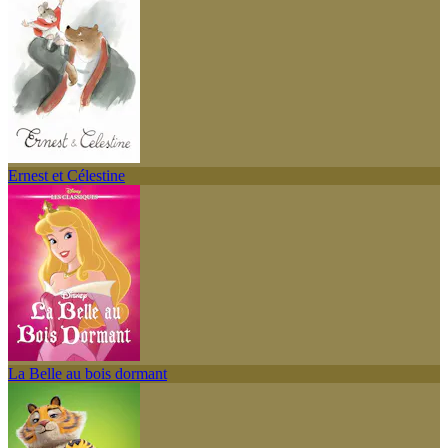
Ernest et Célestine
La Belle au bois dormant