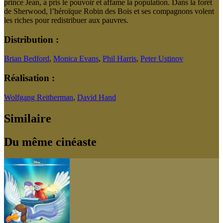
prince Jean, a pris le pouvoir et affame la population. Dans la forêt
de Sherwood, l’héroïque Robin des Bois et ses compagnons volent
les riches pour redistribuer aux pauvres.
Distribution :
Brian Bedford
,
Monica Evans
,
Phil Harris
,
Peter Ustinov
Réalisation :
Wolfgang Reitherman
,
David Hand
Similaire
Du même cinéaste