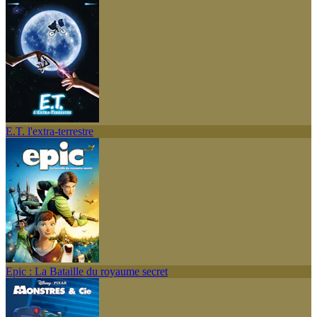
E.T. l'extra-terrestre
Epic : La Bataille du royaume secret