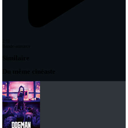
2:11
Bande-annonce
Similaire
Du même cinéaste