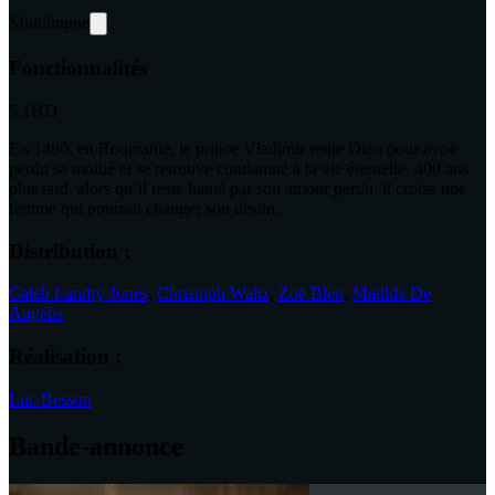
Multilingue
Fonctionnalités
5.1
HD
En 1480, en Roumanie, le prince Vladimir renie Dieu pour avoir
perdu sa moitié et se retrouve condamné à la vie éternelle. 400 ans
plus tard, alors qu’il reste hanté par son amour perdu, il croise une
femme qui pourrait changer son destin.
Distribution :
Caleb Landry Jones
,
Christoph Waltz
,
Zoë Bleu
,
Matilda De
Angelis
Réalisation :
Luc Besson
Bande-annonce