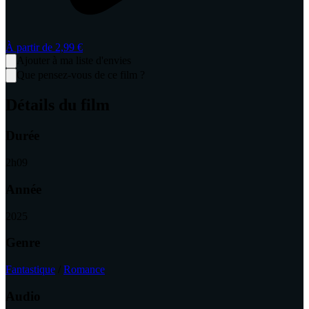
À partir de
2,99 €
Ajouter à ma liste d'envies
Que pensez-vous de ce film ?
Détails du film
Durée
2
h
09
Année
2025
Genre
Fantastique
/
Romance
Audio