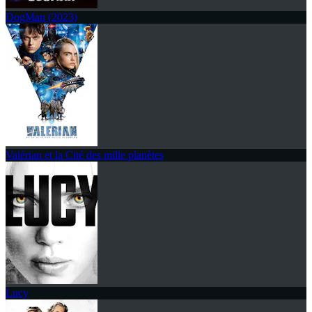
DogMan (2023)
Valérian et la Cité des mille planètes
Lucy