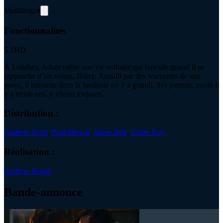
Multilingue
Fonctionnalités
5.1
HD
À Londres, Adam mène une vie solitaire qui bascule quand il se
rapproche d’un voisin, Harry. Assailli par des souvenirs de son
passé, il retourne dans la banlieue où il a grandi. Ses parents, morts il
y a trente ans, y vivent toujours.
Distribution :
Andrew Scott
,
Paul Mescal
,
Jamie Bell
,
Claire Foy
Réalisation :
Andrew Haigh
Bande-annonce