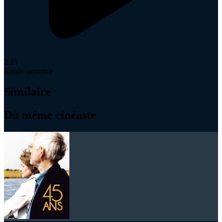
2:23
Bande-annonce
Similaire
Du même cinéaste