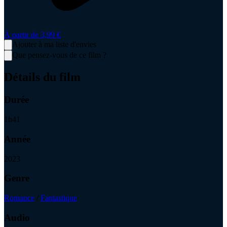
À partir de
3,99 €
Ajouter à ma liste d'envies
Que pensez-vous de ce film ?
Détails du film
Durée
1
h
41
Année
2023
Genre
Romance
/
Fantastique
Audio