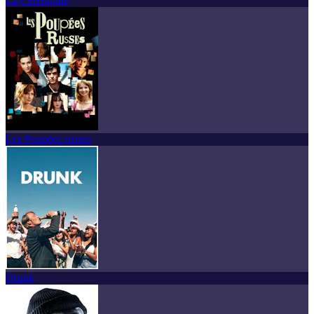
La Cérémonie
Les Poupées russes
Drunk