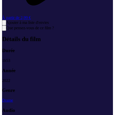
À partir de
2,99 €
Ajouter à ma liste d'envies
Que pensez-vous de ce film ?
Détails du film
Durée
1
h
53
Année
2022
Genre
Drame
Audio