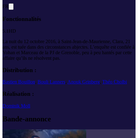
FR
Fonctionnalités
5.1
HD
La nuit du 12 octobre 2016, à Saint-Jean-de-Maurienne, Clara, 21
ans, est tuée dans des circonstances abjectes. L’enquête est confiée à
Yohan et Marceau de la PJ de Grenoble, peu à peu hantés par cette
affaire qu’ils ne résolvent pas.
Distribution :
Bastien Bouillon
,
Bouli Lanners
,
Anouk Grinberg
,
Théo Cholbi
Réalisation :
Dominik Moll
Bande-annonce