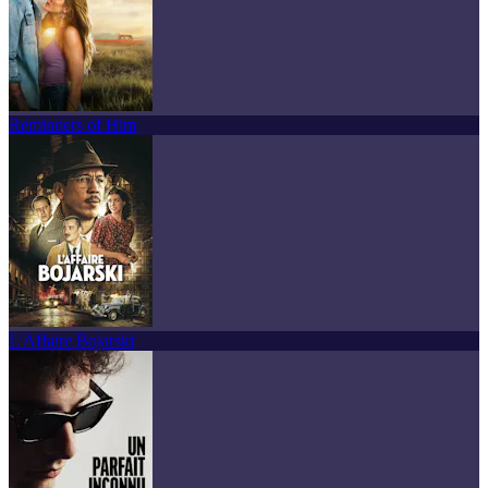
Reminders of Him
L'Affaire Bojarski