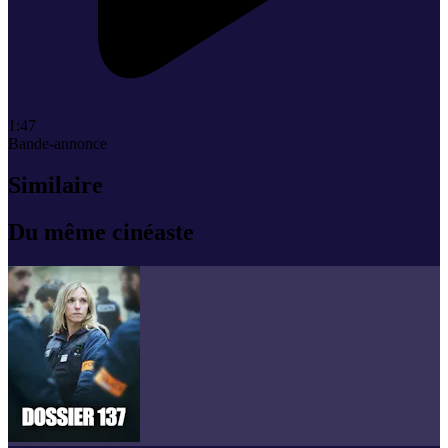
1:47
Bande-annonce
Similaire
Du même cinéaste