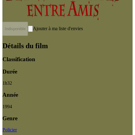
Ajouter à ma liste d'envies
Indisponible
Détails du film
Classification
Durée
1
h
32
Année
1994
Genre
Policier