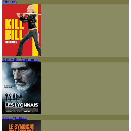
Divines
Kill Bill : Volume 2
Les Lyonnais