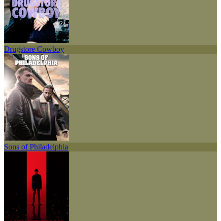
Drugstore Cowboy
Sons of Philadelphia