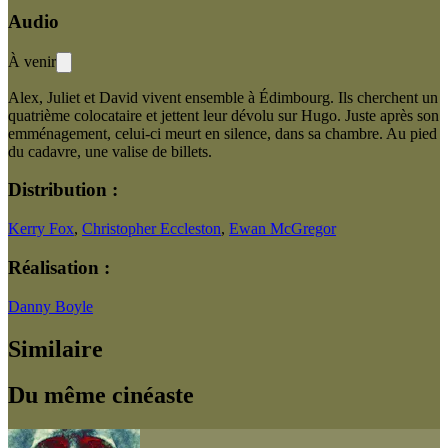
Audio
À venir
Alex, Juliet et David vivent ensemble à Édimbourg. Ils cherchent un
quatrième colocataire et jettent leur dévolu sur Hugo. Juste après son
emménagement, celui-ci meurt en silence, dans sa chambre. Au pied
du cadavre, une valise de billets.
Distribution :
Kerry Fox
,
Christopher Eccleston
,
Ewan McGregor
Réalisation :
Danny Boyle
Similaire
Du même cinéaste