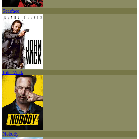
Scarface
John Wick
Nobody