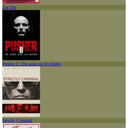
Zig Zig
Pusher 2 : Du sang sur les mains
Strictly Criminal