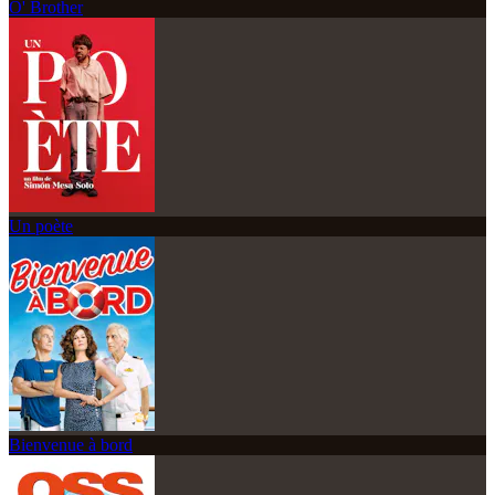
O' Brother
Un poète
Bienvenue à bord