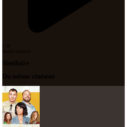
1:39
Bande-annonce
Similaire
Du même cinéaste