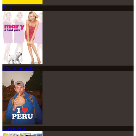
Five
Mary à tout prix
I Love Peru