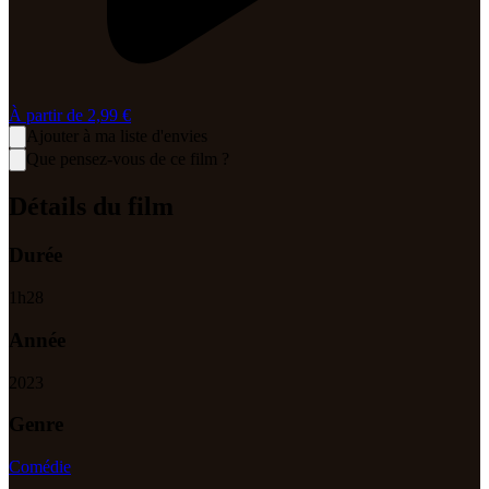
À partir de
2,99 €
Ajouter à ma liste d'envies
Que pensez-vous de ce film ?
Détails du film
Durée
1
h
28
Année
2023
Genre
Comédie