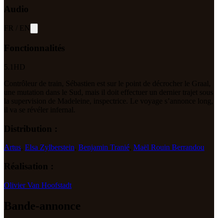
Audio
FR
/
EN
Fonctionnalités
5.1
HD
Contrôleur de train, Sébastien est sur le point de décrocher le Graal,
une mutation dans le Sud, mais il doit effectuer un dernier trajet sous
la supervision de Madeleine, inspectrice. Le voyage s’annonce long,
il va se révéler infernal.
Distribution :
Artus
,
Elsa Zylberstein
,
Benjamin Tranié
,
Maël Rouin Berrandou
Réalisation :
Olivier Van Hoofstadt
Bande-annonce