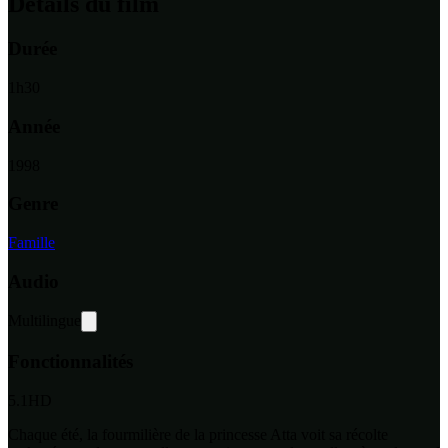
Détails du film
Durée
1
h
30
Année
1998
Genre
Famille
Audio
Multilingue
Fonctionnalités
5.1
HD
Chaque été, la fourmilière de la princesse Atta voit sa récolte