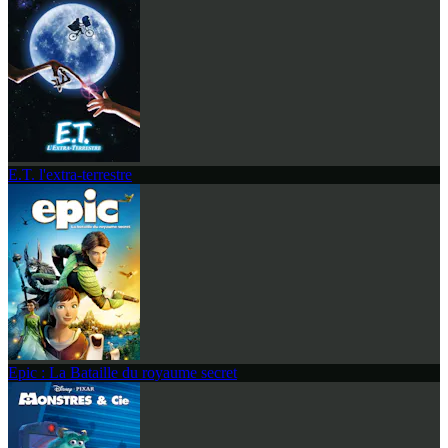
E.T. l'extra-terrestre
Epic : La Bataille du royaume secret