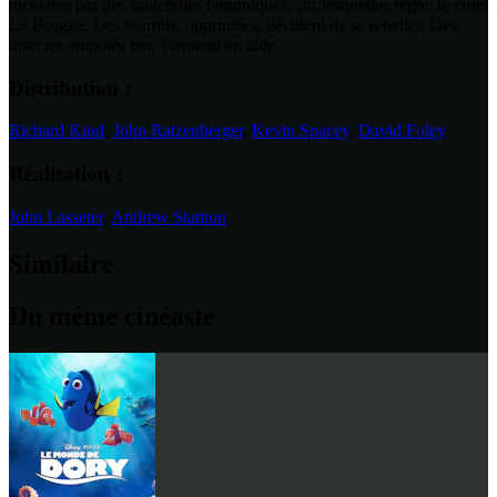
rackettée par des sauterelles tyranniques, sur lesquelles règne le cruel
Le Borgne. Les fourmis, opprimées, décident de se rebeller. Des
insectes empotés leur viennent en aide.
Distribution :
Richard Kind
,
John Ratzenberger
,
Kevin Spacey
,
David Foley
Réalisation :
John Lasseter
,
Andrew Stanton
Similaire
Du même cinéaste