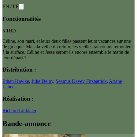
EN
/
FR
Fonctionnalités
5.1
HD
Céline, son mari, et leurs deux filles passent leurs vacances sur une
île grecque. Mais la veille du retour, les vieilles rancoeurs remontent
à la surface. Céline et Jesse seront-ils encore ensemble le matin de
leur départ ?
Distribution :
Ethan Hawke
,
Julie Delpy
,
Seamus Davey-Fitzpatrick
,
Ariane
Labed
Réalisation :
Richard Linklater
Bande-annonce