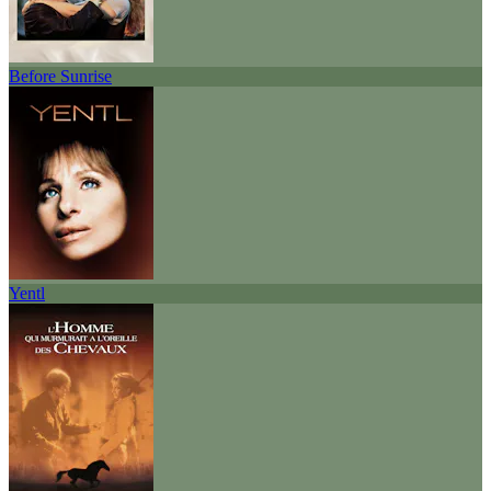
Before Sunrise
Yentl