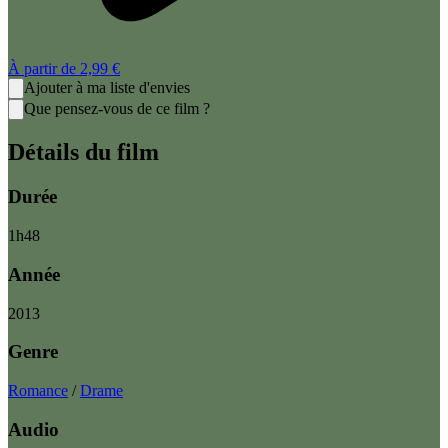
À partir de
2,99 €
Ajouter à ma liste d'envies
Que pensez-vous de ce film ?
Détails du film
Durée
1
h
48
Année
2013
Genre
Romance
/
Drame
Audio